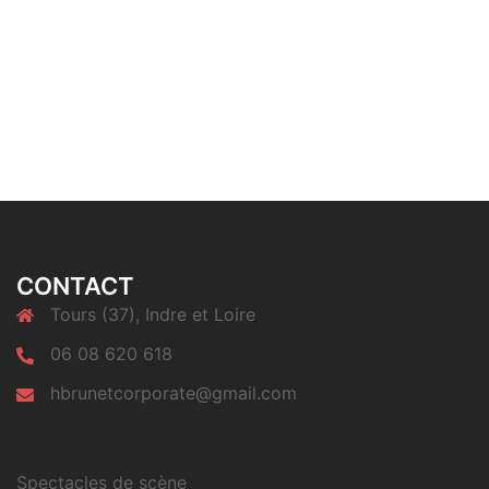
CONTACT
Tours (37), Indre et Loire
06 08 620 618
hbrunetcorporate@gmail.com
Spectacles de scène