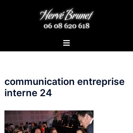
Aller
au
contenu
Ouvrir/fermer
le
menu
communication entreprise
interne 24