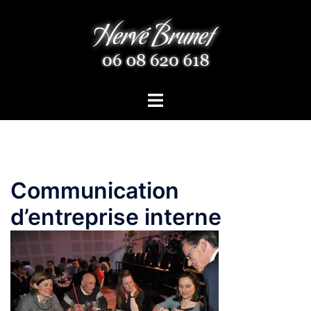
Aller
au
contenu
Ouvrir/fermer
le
menu
Communication
d’entreprise interne