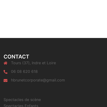
CONTACT
Tours (37), Indre et Loire
06 08 620 618
hbrunetcorporate@gmail.com
Spectacles de scène
Spectacles Enfants